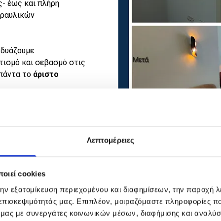
ς- έως και πλήρη
δραυλικών
νδυάζουμε
τισμό και σεβασμό στις
 πάντα το
άριστο
Λεπτομέρειες
οιεί cookies
την εξατομίκευση περιεχομένου και διαφημίσεων, την παροχή 
 επισκεψιμότητάς μας. Επιπλέον, μοιραζόμαστε πληροφορίες π
Υδραυλικές εγκαταστάσεις & επ

ό μας με συνεργάτες κοινωνικών μέσων, διαφήμισης και αναλύσ