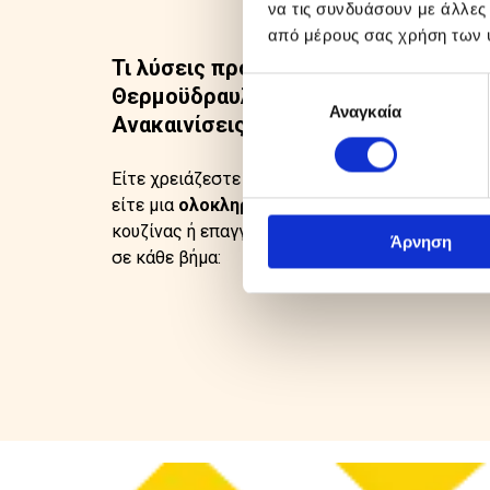
να τις συνδυάσουν με άλλες
από μέρους σας χρήση των 
Τι λύσεις προσφέρουμε σε
Επιλογή
Θερμοϋδραυλικά Έργα & στις
Αναγκαία
συγκατάθεσης
Ανακαινίσεις;
Είτε χρειάζεστε μια
απλή επισκευή στα υδραυ
είτε μια
ολοκληρωμένη ανακαίνιση μπάνιου,
κουζίνας ή επαγγελματικού χώρου, είμαστε δί
Άρνηση
σε κάθε βήμα: