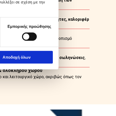
νώσεις
έως πλήρη
ανακατασκευή των
υλλέξει σε σχέση με την
νες
(ηλιακούς ή με boiler),
λέβητες, καλοριφέρ
τή λειτουργία.
Εμπορικής προώθησης
η με κάμερα
μερες)
για άμεσο και ακριβή εντοπισμό
τεύσεων
Αποδοχή όλων
ειτουργικές αποχετεύσεις και σωληνώσεις
,
σεις.
 & ολόκληρου χώρου
ο και λειτουργικό χώρο, ακριβώς όπως τον