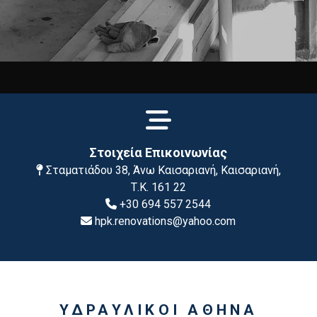

Στοιχεία Επικοινωνίας
Σταματιάδου 38, Άνω Καισαριανή, Καισαριανή,

Τ.Κ. 161 22
+30 694 557 2544

hpk.renovations@yahoo.com

ΥΔΡΑΥΛΙΚΟΙ ΑΘΗΝΑ