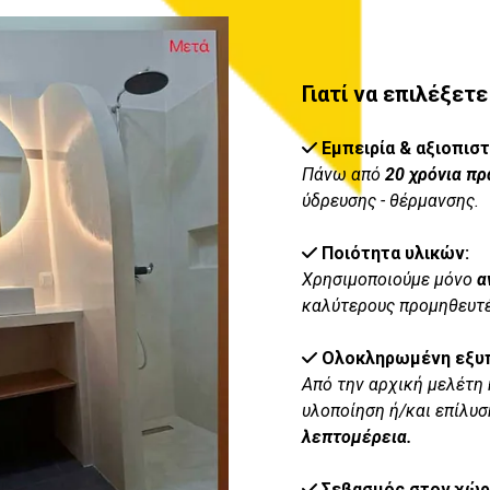
Γιατί να επιλέξετ
Εμπειρία & αξιοπιστ

Πάνω από
20 χρόνια πρ
ύδρευσης - θέρμανσης.
Ποιότητα υλικών:

Χρησιμοποιούμε μόνο
α
καλύτερους προμηθευτέ
Ολοκληρωμένη εξυ

Από την αρχική μελέτη
υλοποίηση ή/και επίλυ
λεπτομέρεια.
Σεβασμός στον χώρ
